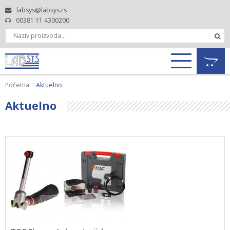
labsys@labsys.rs
00381 11 4300200
Početna
Aktuelno
Aktuelno