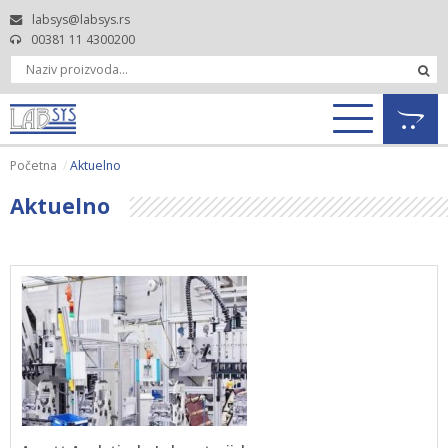
labsys@labsys.rs
00381 11 4300200
Početna
Aktuelno
Aktuelno