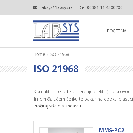
labsys@labsys.rs
00381 11 4300200
POČETNA
Home
ISO 21968
ISO 21968
Kontaktni metod za merenje električno provodljivi
ili nehrđajućem čeliku te bakar na epoksi plastici
Pročitaj više o standardu
MMS-PC2