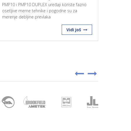
PMP10 i PMP10 DUPLEX uređaji koriste fazno
osetljive merne tehnike i pogodne su za
merenje debljine prevlaka
Vidi još