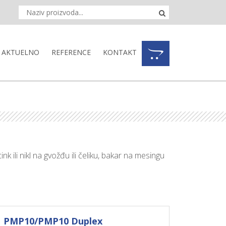
AKTUELNO
REFERENCE
KONTAKT
k ili nikl na gvožđu ili čeliku, bakar na mesingu
PMP10/PMP10 Duplex