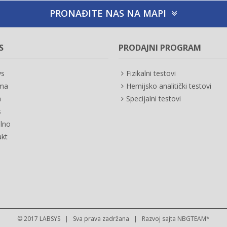
PRONAĐITE NAS NA MAPI
S
PRODAJNI PROGRAM
ys
Fizikalni testovi
ma
Hemijsko analitički testovi
a
Specijalni testovi
s
lno
akt
© 2017 LABSYS | Sva prava zadržana | Razvoj sajta
NBGTEAM*