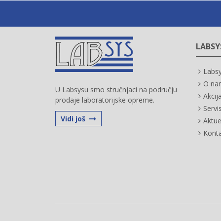
LABSY
Labs
O na
U Labsysu smo stručnjaci na području
Akcij
prodaje laboratorijske opreme.
Servi
Vidi još
Aktue
Kont
NAGRADNA IGRA ZA MERAČ
DEBLJINE PREMAZA PERMASCOPE
MPO – HELMUT FISCHER GMBH.