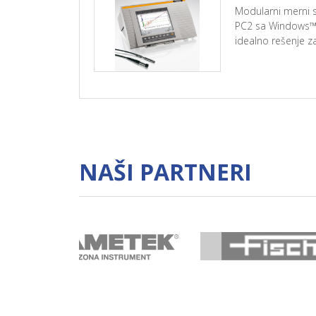
Modularni merni
PC2 sa Windows™
idealno rešenje z
NAŠI PARTNERI