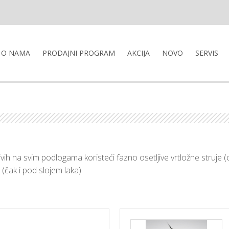
O NAMA
PRODAJNI PROGRAM
AKCIJA
NOVO
SERVIS
h na svim podlogama koristeći fazno osetljive vrtložne struje (cin
 (čak i pod slojem laka).